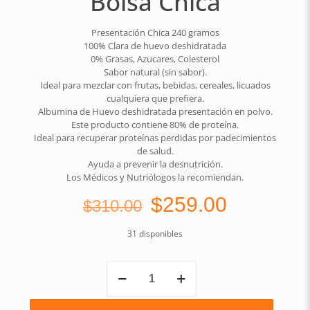
Bolsa Chica
Presentación Chica 240 gramos
100% Clara de huevo deshidratada
0% Grasas, Azucares, Colesterol
Sabor natural (sin sabor).
Ideal para mezclar con frutas, bebidas, cereales, licuados
cualquiera que prefiera.
Albumina de Huevo deshidratada presentación en polvo.
Este producto contiene 80% de proteína.
Ideal para recuperar proteínas perdidas por padecimientos
de salud.
Ayuda a prevenir la desnutrición.
Los Médicos y Nutriólogos la recomiendan.
Original
Current
$
259.00
$
310.00
price
price
31 disponibles
was:
is:
$310.00.
$259.00.
Bolsa
Chica
cantidad